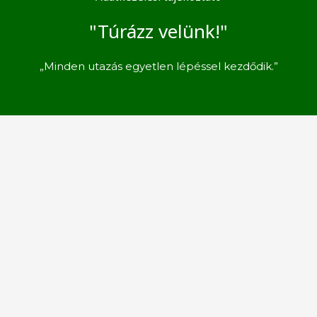
"Túrázz velünk!"
„Minden utazás egyetlen lépéssel kezdődik.”